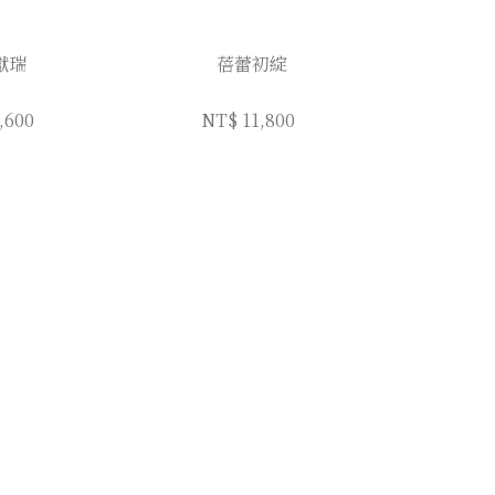
獻瑞
蓓蕾初綻
,600
NT$ 11,800