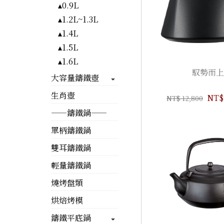
▴0.9L
▴1.2L~1.3L
▴1.4L
▴1.5L
▴1.6L
馭勢而上
大容量鑄鐵壺
生肖壺
NT$ 
NT$ 12,800
——鑄鐵鍋——
單柄鑄鐵鍋
雙耳鑄鐵鍋
輕量鑄鐵鍋
燒烤盤類
烘焙烤模
鑄鐵平底鍋