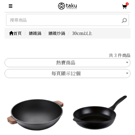
0
首頁
鑄鐵鍋
鑄鐵炒鍋
30cm以上
共 3 件商品
熱賣商品
每頁顯示12個
顯示篩選條件