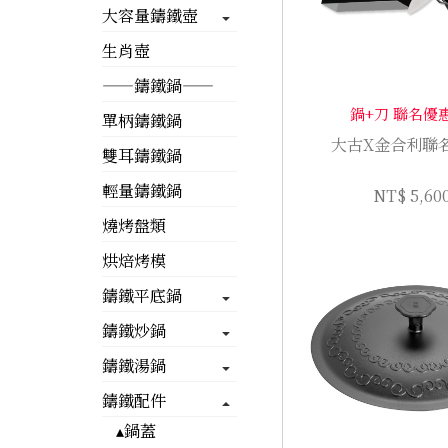
大容量鑄鐵壺
生肖壺
——鑄鐵鍋——
鍋+刀 聯名優
單柄鑄鐵鍋
大古X金合利聯
雙耳鑄鐵鍋
輕量鑄鐵鍋
NT$ 5,60
燒烤盤類
烘焙烤模
鑄鐵平底鍋
鑄鐵炒鍋
鑄鐵湯鍋
鑄鐵配件
▴鍋蓋