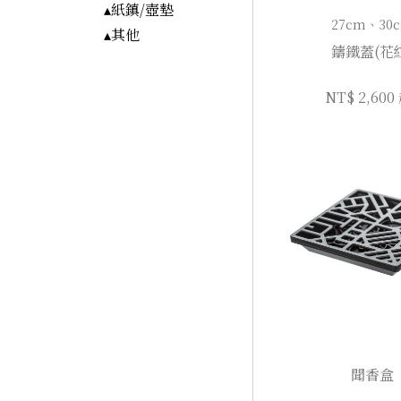
▴紙鎮/壺墊
27cm、30
▴其他
鑄鐵蓋(花
NT$ 2,600
聞香盒