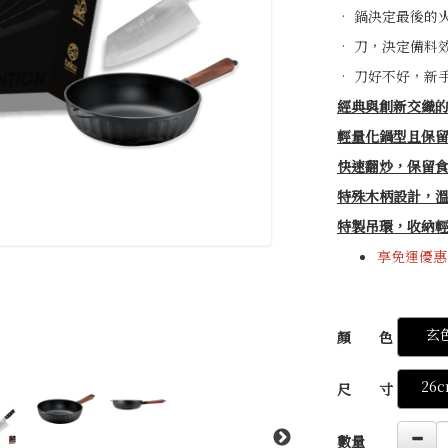
• 鍋決定最後的
• 刀，決定備料
• 刀好不好，新
經典與創新交織
輕量化鍋型且保留
快速翻炒，保留
特殊木柄設計，
特製吊環，收納
享免運優惠
GOODS00000000
玄
顏 色
26
尺 寸
數量