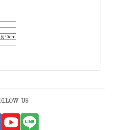
長50cm
OLLOW US