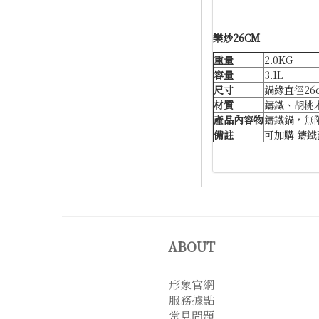
樂炒26CM
重量
2.0KG
容量
3.1L
尺寸
鍋緣直徑26c
材質
鑄鐵、胡桃
產品內容物
鑄鐵鍋，無
備註
可加購 鑄鐵
ABOUT
形象官網
服務據點
常見問題