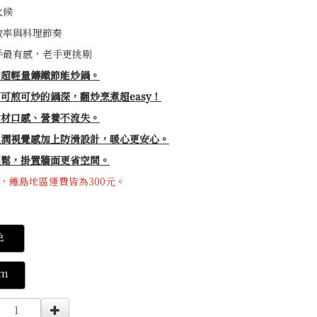
火候
效率與料理節奏
手最有感，老手更挑剔
的超輕量鑄鐵節能炒鍋。
可煎可炒的鍋深，翻炒烹煮超easy！
食材口感、營養不流失。
溫潤視覺感加上防滑設計，暖心更安心。
輕鬆，掛置牆面更省空間。
，離島地區運費皆為300元。
0000000340313
色
cm