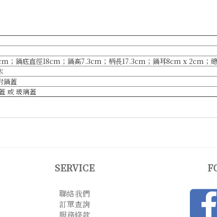
m；鍋底直徑18cm；鍋高7.3cm；柄長17.3cm；鍋耳8cm x 2cm；總
木
附鍋蓋
蓋 或 玻璃蓋
SERVICE
F
聯絡我們
訂單查詢
服務條款