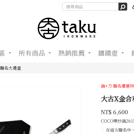
區
所有商品
熱銷推薦
鑄鐵壺
利聯名大禮盒
鍋+刀 聯名優惠
大古X金合
大
商品代號
品牌
471041
NT$
6,600
471041
古
COCO樂炒鍋2
• 在這次聯名中