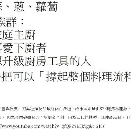
生產與買賣，刀具種類及品項餘兩百多種，故事開始是由823砲彈為起源
刀， 因為金門砲彈鋼刀而認識金合利，因為四代的轉型，延伸產品線， 
www.youtube.com/watch?v=gfQPZ9E5kYg&t=210s