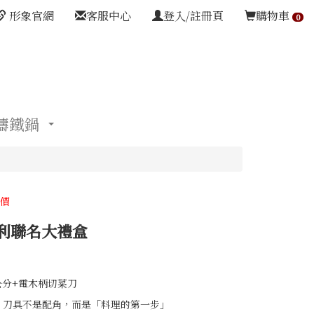
形象官網
客服中心
登入/註冊頁
購物車
0
鑄鐵鍋
特價
利聯名大禮盒
5544797
5544797
6公分+電木柄切菜刀
，刀具不是配角，而是「料理的第一步」