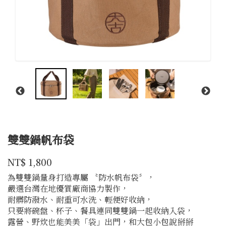
雙雙鍋帆布袋
大
商品代號
品牌
39900162214
NT$
1,800
39900162214
古
為雙雙鍋量身打造專屬 〝防水帆布袋〞，
嚴選台灣在地優質廠商協力製作，
耐髒防潑水、耐重可水洗、輕便好收納，
只要將碗盤、杯子、餐具連同雙雙鍋一起收納入袋，
露營、野炊也能美美「袋」出門，和大包小包說掰掰