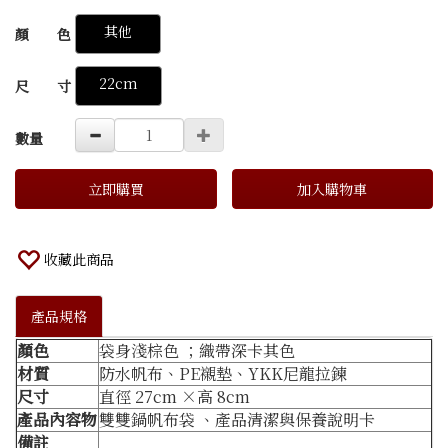
GOODS000000000000000220320
其他
顏 色
22cm
尺 寸
數量
立即購買
加入購物車
收藏此商品
產品規格
顏色
袋身淺棕色 ；織帶深卡其色
材質
防水帆布、PE襯墊、YKK尼龍拉鍊
尺寸
直徑 27cm ×高 8cm
產品內容物
雙雙鍋帆布袋 、產品清潔與保養說明卡
備註