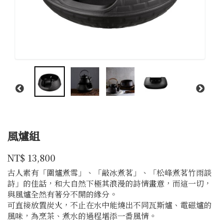
風爐組
大
商品代號
品牌
30500030014
NT$
13,800
30500030014
古
古人素有「圍爐煮雪」、「敲冰煮茗」、「松峰煮茗竹雨談
詩」的佳話，和大自然下極其浪漫的詩情畫意，而這一切，
與風爐全然有著分不開的緣分。
可直接放置炭火，不止在水中能燒出不同瓦斯爐、電磁爐的
風味，為烹茶、煮水的過程增添一番風情。