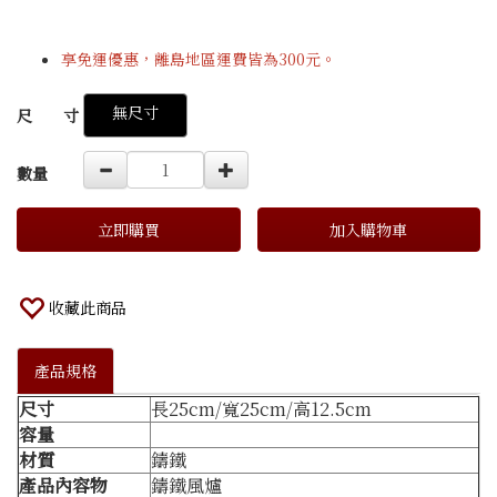
享免運優惠，離島地區運費皆為300元。
GOODS000000000000000000116
無尺寸
尺 寸
數量
立即購買
加入購物車
收藏此商品
產品規格
尺寸
長25cm/寬25cm/高12.5cm
容量
材質
鑄鐵
產品內容物
鑄鐵風爐