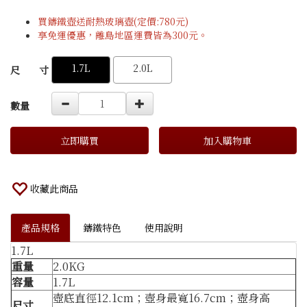
買鑄鐵壺送耐熱玻璃壺(定價:780元)
享免運優惠，離島地區運費皆為300元。
GOODS000000000000000000436
GOODS00000000000000000043
1.7L
2.0L
尺 寸
數量
立即購買
加入購物車
收藏此商品
產品規格
鑄鐵特色
使用說明
1.7L
重量
2.0KG
容量
1.7L
壺底直徑12.1cm；壺身最寬16.7cm；壺身高
尺寸