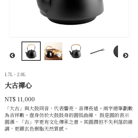
1.7L、2.0L
大古禪心
大
商品代號
品牌
10000091701
NT$
11,000
10000091701
古
「大古」與大鼓同音，代表響亮，音傳長遠。兩字總筆劃數
為吉祥數。壺身仿於大鼓鼓身的圓弧曲線， 鼓是圓的表示
圓滿，「古」字更有文化傳承之意。其圓潤但不失利落的線
調，更顯玄色樹脂天然質感。