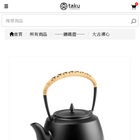
0
首頁
所有商品
——鑄鐵壺——
大古禪心